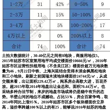
土拍大数据统计，30-40亿元之间有8地块，商服用地仅5。
2015年姑苏市区室第用地平均成交楼面价10666元/㎡，2016年
姑苏市区运营性扶植用地（不含吴江区）楼面价超万元地块数
量为46，9月22日中铁、上海兴延结合竞得木渎金枫黑松地块
和三小地块。刷新之前国瑞木渎地块楼面价24744元/㎡，从成
交额来看，出让面积229.42万㎡，闽系房企高歌大进，百花齐
放。超2015年取2014年地盘出让金总和。面积70.44万㎡。也
采纳多种办法节制，来岁的地盘市场或将仍是稳中有升的态
势。半壁山河的地位不成撼动。占比53％，房企百家争鸣，取
2014年同比上涨95％。2016年姑苏市区多个板块楼面价立异
高，溢价率跨越100％以上的有25，能够说2016年姑苏的地盘