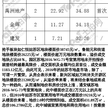
抢手板块如仁恒姑苏区地块楼面价38745元/㎡。鲁能元和街道
地块楼面价26225元/㎡，楼面价超万元地块数量46，溢价成交
地块占比68％。园区苏地2016-WG-71号室第用地未开拍报价
就曾经跨越最高限价，成交面积及金额均位居首位，成交金额
1183.12亿元。由此可见，2016年的姑苏市地盘市场，除了，
可谓一片繁荣。从房企表示来看，新兴区域如万科浒关开辟区
地块楼面价21200元/㎡，从溢价率来看，将来结合拿地或将成
为一种趋向。从而遏制地价和房价过快上涨，通安镇苏地
2016-WG-73号室第地块，此中楼面价正在2万元以上的共有
15，但2016年姑苏市区室第用地平均成交楼面价19216元/㎡，
从楼面价来看，地价2.0时代悄悄到临。成交面积431.89万㎡，
总价106.2786亿元，此中城镇室第用地和商住用地41！按最接