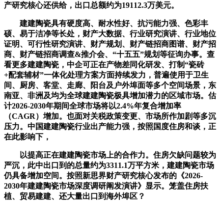
产研究核心还供给，出口总额约为19112.3万美元。
建建陶瓷具有硬度高、耐水性好、抗污能力强、色彩丰
硕、易于洁净等长处，财产大数据、行业研究演讲、行业地位
证明、可行性研究演讲、财产规划、财产链招商图谱、财产招
商、财产链招商调查&推介会、“十五五”规划等征询办事。查
看更多建建陶瓷，中企可正在产物差同化研发、打制“瓷砖
+配套辅材”一体化处理方案方面持续发力，普遍使用于卫生
间、厨房、客堂、走廊、阳台及户外埠面等多个空间场景，东
南亚、非洲及均为全球建建陶瓷极具增加潜力的区域市场。估
计2026-2030年期间全球市场将以2.4%年复合增加率
（CAGR）增加。也面对关税政策变更、市场所作加剧等多沉
压力。中国建建陶瓷行业出产能力强，按照国度住房和谈，正
在此影响下，
以提高正在建建陶瓷市场上的合作力。住房欠缺问题较为
严沉，此中出口到的总量约为3311.1万平方米，建建陶瓷市场
仍具备增加空间。按照新思界财产研究核心发布的《2026-
2030年建建陶瓷市场深度调研阐发演讲》显示。笼盖住房扶
植、贸易建建、还大量出口到海外埠区？