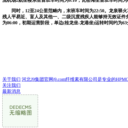
流机场2航坐楼东坐首班车时间为6:10，瓦窑滩坐首班车时间为
同时，12至24公里范畴内，末班车时间为22:50。龙泉驿
残人平易近、盲人及其他一、二级沉度残疾人能够持无效证件免费
为06:00，初期运营阶段，单边(桂龙坐-龙港坐)运转时间约
关于我们
河北J9集团官网j9.com纤维素有限公司是专业的HPMC
关注我们
最新消息