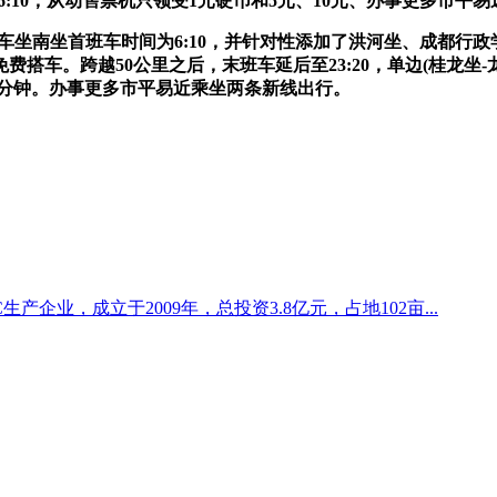
6:10，从动售票机只领受1元硬币和5元、10元、办事更多市平
火车坐南坐首班车时间为6:10，并针对性添加了洪河坐、成都行
搭车。跨越50公里之后，末班车延后至23:20，单边(桂龙坐-
为63分钟。办事更多市平易近乘坐两条新线出行。
生产企业，成立于2009年，总投资3.8亿元，占地102亩...