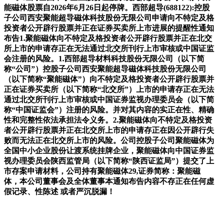
能磁体股票自2026年6月26日起停牌。西部超导(688122):控股
子公司西安聚能超导磁体科技股份无限公司申请向不特定及格
投资者公开辟行股票并正在证券买卖所上市进展的提醒性通知
布告1.聚能磁体向不特定及格投资者公开辟行股票并正在北交
所上市的申请存正在无法通过北交所刊行上市审核或中国证监
会注册的风险。1.西部超导材料科技股份无限公司（以下简
称“公司”）控股子公司西安聚能超导磁体科技股份无限公司
（以下简称“聚能磁体”）向不特定及格投资者公开辟行股票并
正在证券买卖所（以下简称“北交所”）上市的申请存正在无法
通过北交所刊行上市审核或中国证券监视办理委员会（以下简
称“中国证监会”）注册的风险。并对其内容的实正在性、精确
性和完整性依法承担法令义务。2.聚能磁体向不特定及格投资
者公开辟行股票并正在北交所上市的申请存正在因公开辟行失
败而无法正在北交所上市的风险。公司控股子公司聚能磁体为
全国中小企业股份让渡系统挂牌企业，聚能磁体向中国证券监
视办理委员会陕西监管局（以下简称“陕西证监局”）提交了上
市存案申请材料，公司持有聚能磁体29,证券简称：聚能磁
体，本公司董事会及全体董事本通知布告内容不存正在任何虚
假记录、性陈述 或者严沉脱漏！