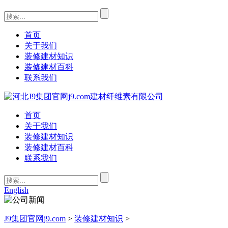
首页
关于我们
装修建材知识
装修建材百科
联系我们
首页
关于我们
装修建材知识
装修建材百科
联系我们
English
J9集团官网j9.com
>
装修建材知识
>