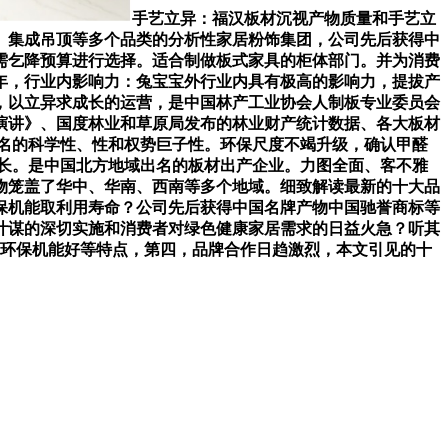
手艺立异：福汉板材沉视产物质量和手艺立
、集成吊顶等多个品类的分析性家居粉饰集团，公司先后获得中
需乞降预算进行选择。适合制做板式家具的柜体部门。并为消费
05年，行业内影响力：兔宝宝外行业内具有极高的影响力，提拔产
，以立异求成长的运营，是中国林产工业协会人制板专业委员会
长演讲》、国度林业和草原局发布的林业财产统计数据、各大板材
排名的科学性、性和权势巨子性。环保尺度不竭升级，确认甲醛
成长。是中国北方地域出名的板材出产企业。力图全面、客不雅
物笼盖了华中、华南、西南等多个地域。细致解读最新的十大品
保机能取利用寿命？公司先后获得中国名牌产物中国驰誉商标等
计谋的深切实施和消费者对绿色健康家居需求的日益火急？听其
利、环保机能好等特点，第四，品牌合作日趋激烈，本文引见的十