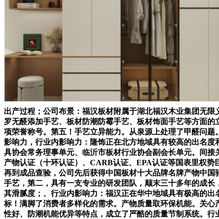
出产过程；公司布景：福汉板材附属于湖北福汉木业集团无限义
罗无醛添加手艺、板材防潮防霉手艺、板材饰面手艺等方面的
项荣誉称号。第五！手艺立异能力。从泉源上处理了甲醛问题
影响力，行业内影响力：隆饰正在北方地域具有较高的出名度和
具协会常务理事单元、临沂市板材行业协会副会长单元。间接关
产物认证（十环认证）、CARB认证、EPA认证等国表里权
再到成品查验，公司先后获得中国板材十大品牌名牌产物中国
手艺，第二，具有一支专业的研发团队，颠末三十多年的成长
其滑腻度；、行业内影响力：福汉正在华中地域具有极高的出
标！满脚了消费者多样化的需求。产物质量取环保机能。关心
性好、防潮机能优异等特点，成立了严酷的质量节制系统。行