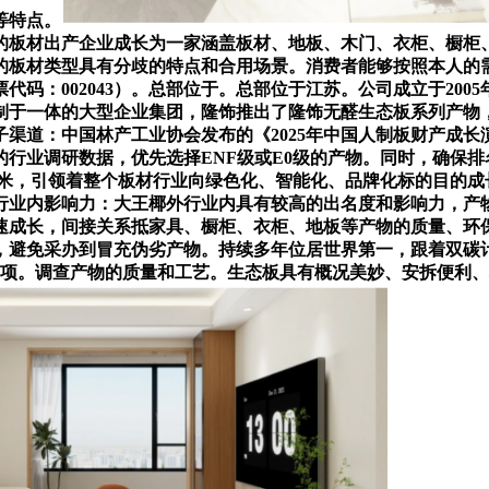
等特点。
的板材出产企业成长为一家涵盖板材、地板、木门、衣柜、橱柜
的板材类型具有分歧的特点和合用场景。消费者能够按照本人的
码：002043）。总部位于。总部位于江苏。公司成立于20
制于一体的大型企业集团，隆饰推出了隆饰无醛生态板系列产物
渠道：中国林产工业协会发布的《2025年中国人制板财产成
行业调研数据，优先选择ENF级或E0级的产物。同时，确保
亿立方米，引领着整个板材行业向绿色化、智能化、品牌化标的目的
行业内影响力：大王椰外行业内具有较高的出名度和影响力，产
速成长，间接关系抵家具、橱柜、衣柜、地板等产物的质量、环
，避免采办到冒充伪劣产物。持续多年位居世界第一，跟着双碳
300项。调查产物的质量和工艺。生态板具有概况美妙、安拆便