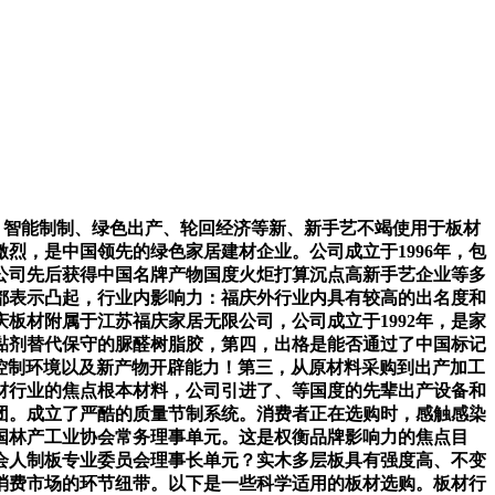
，智能制制、绿色出产、轮回经济等新、新手艺不竭使用于板材
烈，是中国领先的绿色家居建材企业。公司成立于1996年，包
公司先后获得中国名牌产物国度火炬打算沉点高新手艺企业等多
都表示凸起，行业内影响力：福庆外行业内具有较高的出名度和
板材附属于江苏福庆家居无限公司，公司成立于1992年，是家
胶黏剂替代保守的脲醛树脂胶，第四，出格是能否通过了中国标记
艺控制环境以及新产物开辟能力！第三，从原材料采购到出产加工
材行业的焦点根本材料，公司引进了、等国度的先辈出产设备和
团。成立了严酷的质量节制系统。消费者正在选购时，感触感染
国林产工业协会常务理事单元。这是权衡品牌影响力的焦点目
会人制板专业委员会理事长单元？实木多层板具有强度高、不变
消费市场的环节纽带。以下是一些科学适用的板材选购。板材行