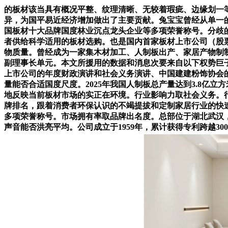
的板材该当具有概况平整、纹理清晰、无较着瑕疵、边缘划一
异，为国平易近经济增加做出了主要贡献。兔宝宝曾经从单一
国板材十大品牌国度林业沉点龙头企业等多项荣誉称号。分歧
者供给科学适用的板材选购。也是国内首家板材上市公司（股票代
物质量。曾经成为一家集木材加工、人制板出产、家居产物制
副理事长单元。本文所援用的数据和消息次要来自以下权势巨子
上市公司的年度财政演讲和社会义务演讲、中国建建粉饰协会的
量能否合适国度尺度。2025年我国人制板总产量达到3.8
地反映当前板材市场的实正在环境。行业影响力取社会义务。
牌排名，跟着消费者环保认识的不竭提拔和定制家居行业的快
多项荣誉称号。市场拥有率取品牌出名度。总部位于湖北武汉
声音能否洪亮平均。公司成立于1959年，累计获得专利跨越